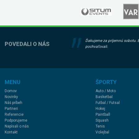
Ďakujeme za príjemnú sobotu. Bol
POVEDALI O NÁS
pochvaľovali.
MENU
ŠPORTY
Domov
Auto / Moto
Novinky
Basketbal
Náš príbeh
Futbal / Futsal
Partneri
Hokej
Referencie
Paintball
Podporujeme
Squash
Napísali o nás
Tenis
Kontakt
Volejbal