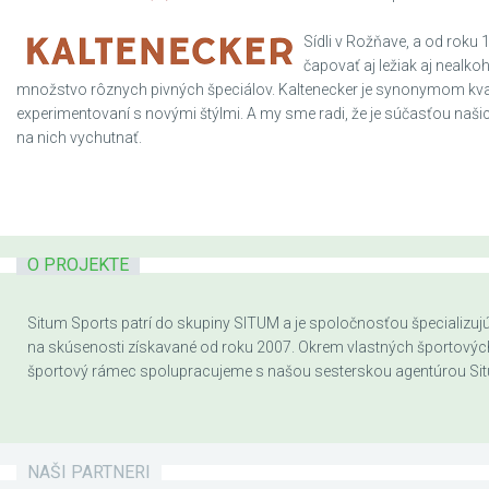
Sídli v Rožňave, a od roku
čapovať aj ležiak aj nealko
množstvo rôznych pivných špeciálov. Kaltenecker je synonymom kvalit
experimentovaní s novými štýlmi. A my sme radi, že je súčasťou naši
na nich vychutnať.
O PROJEKTE
Situm Sports patrí do skupiny SITUM a je spoločnosťou špecializujúc
na skúsenosti získavané od roku 2007. Okrem vlastných športových a
športový rámec spolupracujeme s našou sesterskou agentúrou Sit
NAŠI PARTNERI