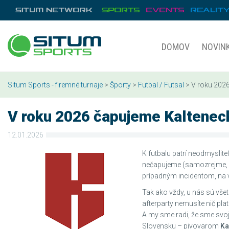
DOMOV
NOVIN
Situm Sports - firemné turnaje
>
Športy
>
Futbal / Futsal
> V roku 2026
V roku 2026 čapujeme Kaltenec
12.01.2026
K futbalu patrí neodmyslit
nečapujeme (samozrejme, 
prípadným incidentom, na v
Tak ako vždy, u nás sú všet
afterparty nemusíte nič pl
A my sme radi, že sme svoj
Slovensku – pivovarom
Ka