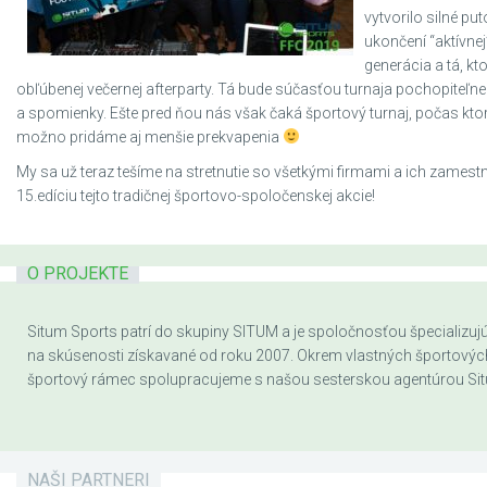
vytvorilo silné p
ukončení “aktívnej
generácia a tá, k
obľúbenej večernej afterparty. Tá bude súčasťou turnaja pochopiteľne 
a spomienky. Ešte pred ňou nás však čaká športový turnaj, počas kto
možno pridáme aj menšie prekvapenia
My sa už teraz tešíme na stretnutie so všetkými firmami a ich zames
15.edíciu tejto tradičnej športovo-spoločenskej akcie!
O PROJEKTE
Situm Sports patrí do skupiny SITUM a je spoločnosťou špecializujúc
na skúsenosti získavané od roku 2007. Okrem vlastných športových a
športový rámec spolupracujeme s našou sesterskou agentúrou Sit
NAŠI PARTNERI