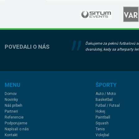
Ďakujeme za peknú futbalovú sob
POVEDALI O NÁS
dvanástej, kedy sa afterparty le
MENU
ŠPORTY
Domov
Auto / Moto
Novinky
Basketbal
Náš príbeh
Futbal / Futsal
Partneri
Hokej
Referencie
Paintball
Podporujeme
Squash
Napísali o nás
Tenis
Kontakt
Volejbal