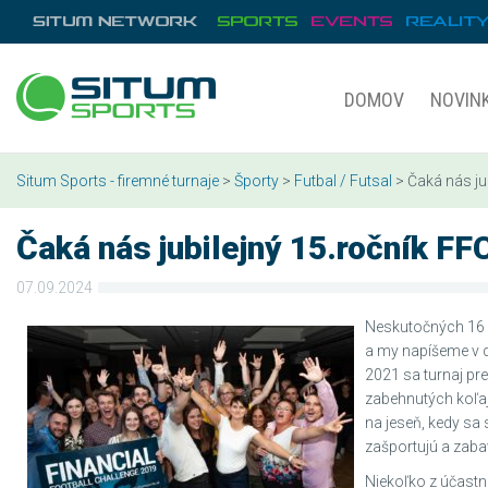
DOMOV
NOVIN
Situm Sports - firemné turnaje
>
Športy
>
Futbal / Futsal
> Čaká nás ju
Čaká nás jubilejný 15.ročník FF
07.09.2024
Neskutočných 16 
a my napíšeme v d
2021 sa turnaj pr
zabehnutých koľajá
na jeseň, kedy sa
zašportujú a zaba
Niekoľko z účastn