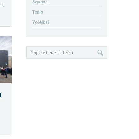
Squash
ivo
Tenis
Volejbal
R