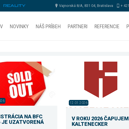
Vajnorská 8/A, 831 04, Bratislava
+ 42
V
NOVINKY
NÁŠ PRÍBEH
PARTNERI
REFERENCIE
026
12.01.2026
ISTRÁCIA NA BFC
V ROKU 2026 ČAPUJEM
6 JE UZATVORENÁ
KALTENECKER