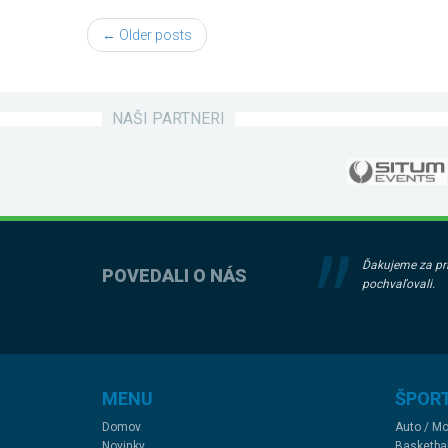
← Older posts
NAŠI PARTNERI
Ďakujeme za príj
POVEDALI O NÁS
pochvaľovali.
MENU
ŠPOR
Domov
Auto / Mo
Novinky
Basketba