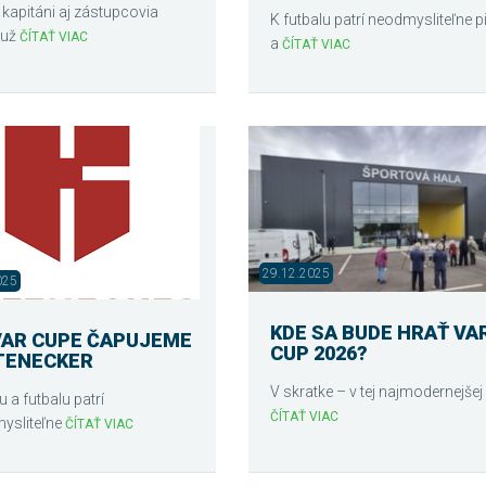
 kapitáni aj zástupcovia
K futbalu patrí neodmysliteľne p
 už
ČÍTAŤ VIAC
a
ČÍTAŤ VIAC
29.12.2025
025
KDE SA BUDE HRAŤ VA
VAR CUPE ČAPUJEME
CUP 2026?
TENECKER
V skratke – v tej najmodernejšej
 a futbalu patrí
ČÍTAŤ VIAC
ysliteľne
ČÍTAŤ VIAC