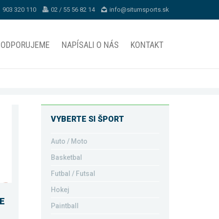
1 903 320 110
02 / 55 56 82 14
info@situmsports.sk
PODPORUJEME
NAPÍSALI O NÁS
KONTAKT
VYBERTE SI ŠPORT
Auto / Moto
Basketbal
Futbal / Futsal
Hokej
E
Paintball