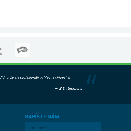
dno, že ste profesionáli. A hlavne chlapci si
B.D., Siemens
NAPÍŠTE NÁM