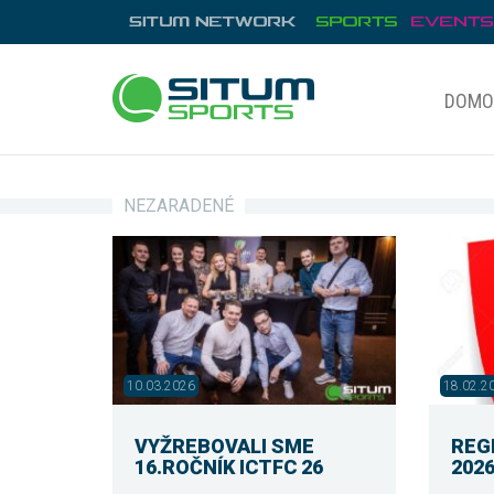
DOMO
NEZARADENÉ
10.03.2026
18.02.2
VYŽREBOVALI SME
REG
16.ROČNÍK ICTFC 26
202