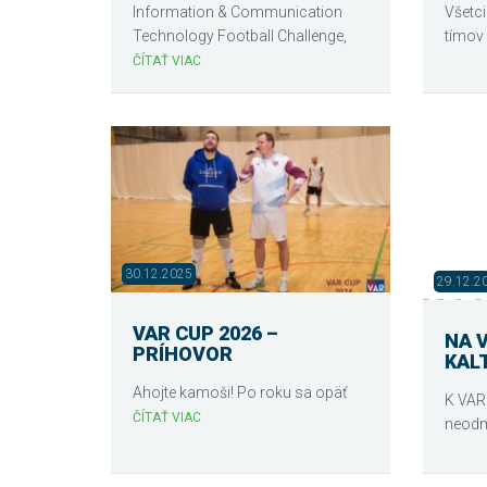
Information & Communication
Všetci
Technology Football Challenge,
tímov
ČÍTAŤ VIAC
30.12.2025
29.12.2
VAR CUP 2026 –
NA 
PRÍHOVOR
KAL
Ahojte kamoši! Po roku sa opäť
K VARu
ČÍTAŤ VIAC
neodm