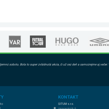
emnú sobotu. Bola to super zvládnutá akcia, či už cez deň a samozrejme aj večer. Vi
TY
KONTAKT
to
SITUM s.r.o.
l
Vajnorská 8/A