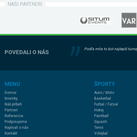
NAŠI PARTNERI
Podľa mňa to bol najlepší turnaj
POVEDALI O NÁS
MENU
ŠPORTY
Domov
Auto / Moto
Novinky
Basketbal
Náš príbeh
Futbal / Futsal
Partneri
Hokej
Referencie
Paintball
Podporujeme
Squash
Napísali o nás
Tenis
Kontakt
Volejbal