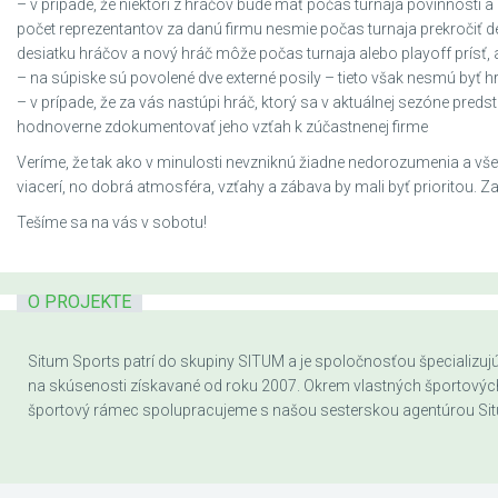
– v prípade, že niektorí z hráčov bude mať počas turnaja povinnosti a
počet reprezentantov za danú firmu nesmie počas turnaja prekročiť
desiatku hráčov a nový hráč môže počas turnaja alebo playoff prísť, a
– na súpiske sú povolené dve externé posily – tieto však nesmú byť 
– v prípade, že za vás nastúpi hráč, ktorý sa v aktuálnej sezóne predst
hodnoverne zdokumentovať jeho vzťah k zúčastnenej firme
Veríme, že tak ako v minulosti nevzniknú žiadne nedorozumenia a všetc
viacerí, no dobrá atmosféra, vzťahy a zábava by mali byť prioritou. Zat
Tešíme sa na vás v sobotu!
O PROJEKTE
Situm Sports patrí do skupiny SITUM a je spoločnosťou špecializujúc
na skúsenosti získavané od roku 2007. Okrem vlastných športových a
športový rámec spolupracujeme s našou sesterskou agentúrou Sit