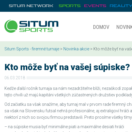
DOMOV
NOVIN
Situm Sports - firemné turnaje
>
Novinka akcie
> Kto môže byť na vaše
Kto môže byť na vašej súpiske?
06.03.2018
Keďže ďalší ročník turnaja sa nám nezadržiteľne blíži, nezaškodí zop
tejto chvíli už majú kapitáni všetkých zúčastnených družstiev podklady 
Od začiatku sa však snažíme, aby turnaj mal v prvom rade firemný ch
sa však na Slovensku futsal nehrá profesionálne, aj extraligoví hráči 
niektorí z nich so svojou firmou predstavili. Preto prosíme všetky tí
– na súpiske musia byť minimálne piati a maximálne desiati hráči