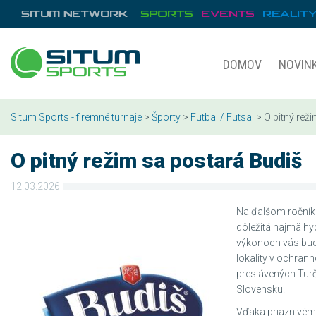
DOMOV
NOVIN
Situm Sports - firemné turnaje
>
Športy
>
Futbal / Futsal
> O pitný rež
O pitný režim sa postará Budiš
12.03.2026
Na ďalšom ročníku
dôležitá najmä hyd
výkonoch vás bud
lokality v ochran
preslávených Turč
Slovensku.
Vďaka priaznivému