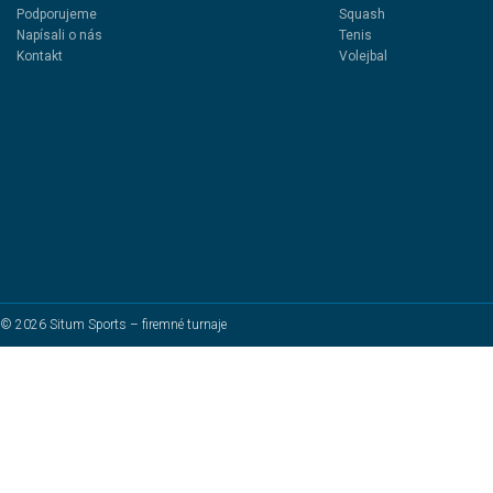
Podporujeme
Squash
Napísali o nás
Tenis
Kontakt
Volejbal
© 2026 Situm Sports – firemné turnaje