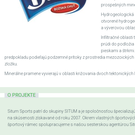
prospešných mine
Hydrogeologická š
otvorené hydrogeo
a výverovou obla
Infiltračné oblast
prúdi do podložia
pieskami a štrkmi.
predpokladu podieľajú podzemné prítoky z prostredia mezozoických 
zložku.
Minerálne pramene vyvierajú v oblasti križovania dvoch tektonických lí
O PROJEKTE
Situm Sports patrí do skupiny SITUM a je spoločnosťou špecializujúc
na skúsenosti získavané od roku 2007. Okrem vlastných športových a
športový rámec spolupracujeme s našou sesterskou agentúrou Sit