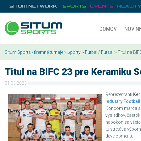
DOMOV
NOVIN
Situm Sports - firemné turnaje
>
Športy
>
Futbal / Futsal
> Titul na BI
Titul na BIFC 23 pre Keramiku 
31.03.2023
Reprezentanti
Ker
Industry Footbal
Koncom marca sa 
výsledkov, častok
napokon sa všetci 
tu stretáva výborn
developmentu.