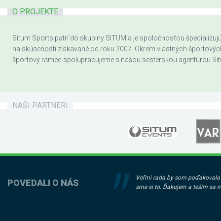
O PROJEKTE
Situm Sports patrí do skupiny SITUM a je spoločnosťou špecializujúc
na skúsenosti získavané od roku 2007. Okrem vlastných športových a
športový rámec spolupracujeme s našou sesterskou agentúrou Sit
NAŠI PARTNERI
Veľmi rada by som poďakovala z
POVEDALI O NÁS
sme si to. Ďakujem a teším sa n