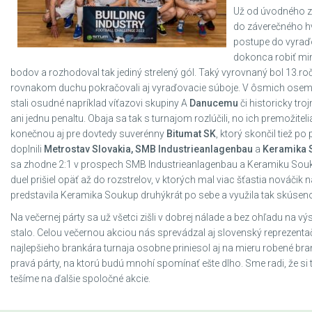
Už od úvodného zá
do záverečného hv
postupe do vyraďo
dokonca robiť min
bodov a rozhodoval tak jediný strelený gól. Taký vyrovnaný bol 13.roč
rovnakom duchu pokračovali aj vyraďovacie súboje. V ôsmich osemfiná
stali osudné napríklad víťazovi skupiny A
Danucemu
či historicky tr
ani jednu penaltu. Obaja sa tak s turnajom rozlúčili, no ich premožite
konečnou aj pre dovtedy suverénny
Bitumat SK
, ktorý skončil tiež p
doplnili
Metrostav Slovakia, SMB Industrieanlagenbau
a
Keramika 
sa zhodne 2:1 v prospech SMB Industrieanlagenbau a Keramiku Soukup.
duel prišiel opäť až do rozstrelov, v ktorých mal viac šťastia nováčik n
predstavila Keramika Soukup druhýkrát po sebe a využila tak skúseno
Na večernej párty sa už všetci zišli v dobrej nálade a bez ohľadu na výsl
stalo. Celou večernou akciou nás sprevádzal aj slovenský reprezent
najlepšieho brankára turnaja osobne priniesol aj na mieru robené bra
pravá párty, na ktorú budú mnohí spomínať ešte dlho. Sme radi, že si to 
tešíme na ďalšie spoločné akcie.