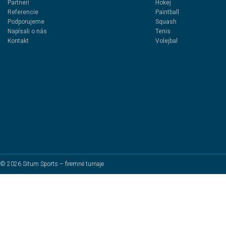
Partneri
Hokej
Referencie
Paintball
Podporujeme
Squash
Napísali o nás
Tenis
Kontakt
Volejbal
© 2026 Situm Sports – firemné turnaje