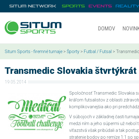
DOMOV
NOVIN
Situm Sports - firemné turnaje
>
Športy
>
Futbal / Futsal
> Transmedic 
Transmedic Slovakia štvrtýkrát
19.05.2014
Spoločnosť Transmedic Slovakia sa
kráľom futsalistov z oblasti zdravot
komplikovanejšia ako pri predchádz
V súbojoch v základnej časti turnaj
medzi ním a jeho súpermi už nebol 
víťazstvá však pribúdali a tak post
stratenie bodov po remíze 1:1 so s