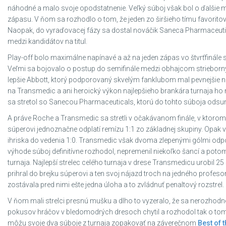
náhodné a malo svoje opodstatnenie. Veľký súboj však bol o ďalšie m
zápasu. V ňom sa rozhodlo o tom, že jeden zo širšieho tímu favoritov
Naopak, do vyraďovacej fázy sa dostal nováčik Saneca Pharmaceutica
medzi kandidátov na titul.
Play-off bolo maximálne napínavé a až na jeden zápas vo štvrťfinále 
Veľmi sa bojovalo o postup do semifinále medzi obhajcom strieborn
lepšie Abbott, ktorý podporovaný skvelým fanklubom mal pevnejšie ner
na Transmedic a ani heroický výkon najlepšieho brankára turnaja ho n
sa stretol so Sanecou Pharmaceuticals, ktorú do tohto súboja odsun
A práve Roche a Transmedic sa stretli v očakávanom finále, v ktorom
súperovi jednoznačne odplatí remízu 1:1 zo základnej skupiny. Opak v
ihriska do vedenia 1:0. Transmedic však dvoma zlepenými gólmi odpo
výhode súboj definitívne rozhodol, nepremenil niekoľko šancí a pot
turnaja. Najlepší strelec celého turnaja v drese Transmedicu urobil 
prihral do brejku súperovi a ten svoj nájazd troch na jedného profeso
zostávala pred nimi ešte jedna úloha a to zvládnuť penaltový rozstrel.
V ňom mali strelci presnú mušku a dlho to vyzeralo, že sa nerozhod
pokusov hráčov v bledomodrých dresoch chytil a rozhodol tak o tom, že
môžu svoje dva súboje z turnaja zopakovať na záverečnom
Best of 