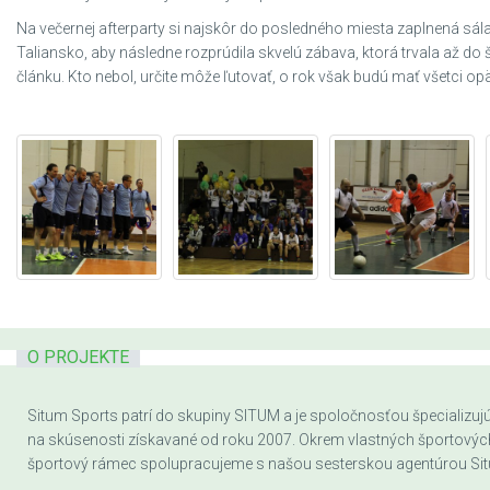
Na večernej afterparty si najskôr do posledného miesta zaplnená sál
Taliansko, aby následne rozprúdila skvelú zábava, ktorá trvala až do 
článku. Kto nebol, určite môže ľutovať, o rok však budú mať všetci opäť
O PROJEKTE
Situm Sports patrí do skupiny SITUM a je spoločnosťou špecializujúc
na skúsenosti získavané od roku 2007. Okrem vlastných športových a
športový rámec spolupracujeme s našou sesterskou agentúrou Sit