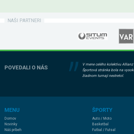
NAŠI PARTNERI
V mene celého kolektívu Allianz
POVEDALI O NÁS
Športová stránka bola na vyso
žiadnom turnaji nestretol.
MENU
ŠPORTY
Domov
Auto / Moto
Novinky
Basketbal
Náš príbeh
Futbal / Futsal