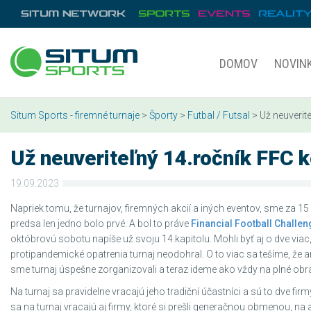
DOMOV
NOVIN
Situm Sports - firemné turnaje
>
Športy
>
Futbal / Futsal
> Už neuverit
Už neuveriteľný 14.ročník FFC 
19.09.2023
Napriek tomu, že turnajov, firemných akcií a iných eventov, sme za 15 
predsa len jedno bolo prvé. A bol to práve
Financial Football Challen
októbrovú sobotu napíše už svoju 14.kapitolu. Mohli byť aj o dve via
protipandemické opatrenia turnaj neodohral. O to viac sa tešíme, že a
sme turnaj úspešne zorganizovali a teraz ideme ako vždy na plné obrá
Na turnaj sa pravidelne vracajú jeho tradiční účastníci a sú to dve firm
sa na turnaj vracajú aj firmy, ktoré si prešli generačnou obmenou, na a