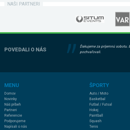
NAŠI PARTNERI
Ďakujeme za príjemnú sobotu. Bol
POVEDALI O NÁS
pochvaľovali.
MENU
ŠPORTY
Domov
Auto / Moto
Novinky
Basketbal
Náš príbeh
Futbal / Futsal
Partneri
Hokej
Referencie
Paintball
Podporujeme
Squash
Napísali o nás
Tenis