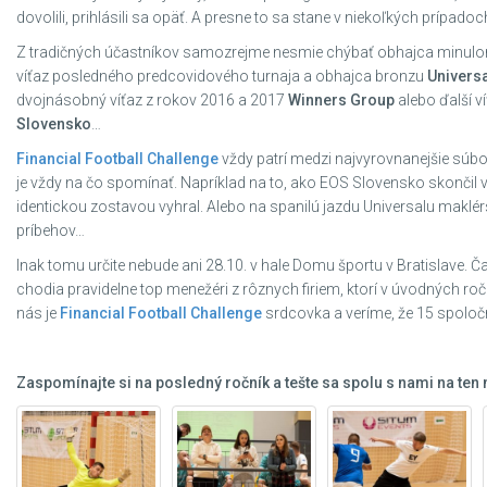
dovolili, prihlásili sa opäť. A presne to sa stane v niekoľkých prípadoc
Z tradičných účastníkov samozrejme nesmie chýbať obhajca minulor
víťaz posledného predcovidového turnaja a obhajca bronzu
Univers
dvojnásobný víťaz z rokov 2016 a 2017
Winners Group
alebo ďalší v
Slovensko
…
Financial Football Challenge
vždy patrí medzi najvyrovnanejšie súbo
je vždy na čo spomínať. Napríklad na to, ako EOS Slovensko skončil 
identickou zostavou vyhral. Alebo na spanilú jazdu Universalu maklé
príbehov…
Inak tomu určite nebude ani 28.10. v hale Domu športu v Bratislave. Ča
chodia pravidelne top menežéri z rôznych firiem, ktorí v úvodných roč
nás je
Financial Football Challenge
srdcovka a veríme, že 15 spoloč
Zaspomínajte si na posledný ročník a tešte sa spolu s nami na ten n