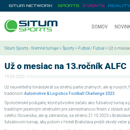
DOMOV
NOVIN
Situm Sports - firemné turnaje
>
Športy
>
Futbal / Futsal
> Už o mesiac
Už o mesiac na 13.ročník ALFC
19.09.2023
Už neuveriteľný trinástykrát sa stretnú partie známych, ale aj nových, 
tradičnom
Automotive & Logistics Football Challenge 2023
.
Spoločenské podujatie, ktoré pôvodne začalo ako futsalový turnaj a 
tradičným jesenným stretnutím pre zamestnancov firiem z oblasti aut
celého Slovenska, ale aj zahraničia, sa stretnú 21.10.2023 v Bratislav
futsalovom turnaji, aby potom v Hoteli Bratislava prežili skvelý večer