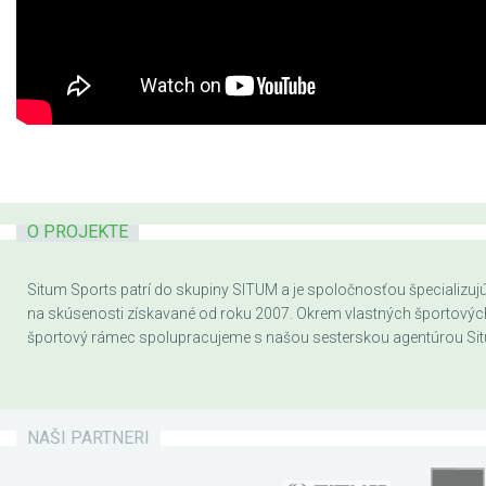
O PROJEKTE
Situm Sports patrí do skupiny SITUM a je spoločnosťou špecializujúc
na skúsenosti získavané od roku 2007. Okrem vlastných športových a
športový rámec spolupracujeme s našou sesterskou agentúrou Sit
NAŠI PARTNERI