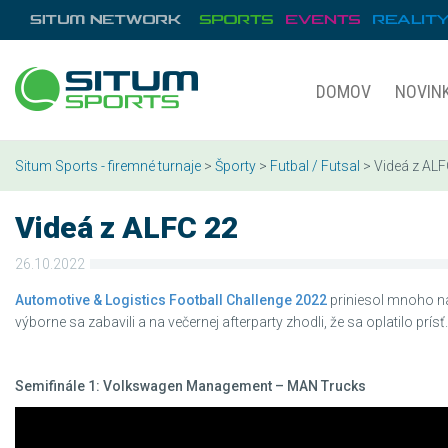
DOMOV
NOVIN
Situm Sports - firemné turnaje
>
Športy
>
Futbal / Futsal
> Videá z ALF
Videá z ALFC 22
26.10.2022
Automotive & Logistics Football Challenge 2022
priniesol mnoho na
výborne sa zabavili a na večernej afterparty zhodli, že sa oplatilo prísť
Semifinále 1: Volkswagen Management – MAN Trucks