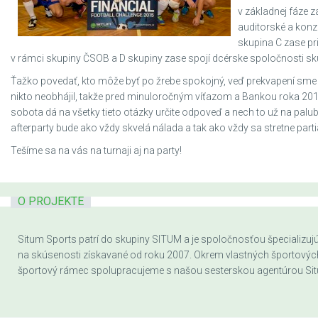
v základnej fáze z
auditorské a konz
skupina C zase pr
v rámci skupiny ČSOB a D skupiny zase spojí dcérske spoločnosti sku
Ťažko povedať, kto môže byť po žrebe spokojný, veď prekvapení sme na
nikto neobhájil, takže pred minuloročným víťazom a Bankou roka 20
sobota dá na všetky tieto otázky určite odpoveď a nech to už na palu
afterparty bude ako vždy skvelá nálada a tak ako vždy sa stretne part
Tešíme sa na vás na turnaji aj na party!
O PROJEKTE
Situm Sports patrí do skupiny SITUM a je spoločnosťou špecializujúc
na skúsenosti získavané od roku 2007. Okrem vlastných športových a
športový rámec spolupracujeme s našou sesterskou agentúrou Sit