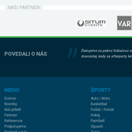
NAŠI PARTNERI
Ďakujeme za peknú futbalovú sob
POVEDALI O NÁS
dvanástej, kedy sa afterparty le
MENU
ŠPORTY
Domov
Auto / Moto
Novinky
Basketbal
Náš príbeh
Futbal / Futsal
Partneri
Hokej
Referencie
Paintball
Podporujeme
Squash