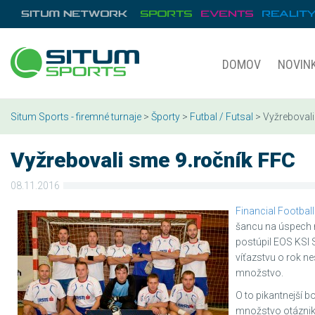
DOMOV
NOVIN
Situm Sports - firemné turnaje
>
Športy
>
Futbal / Futsal
> Vyžrebovali
Vyžrebovali sme 9.ročník FFC
08.11.2016
Financial Footbal
šancu na úspech m
postúpil EOS KSI
víťazstvu o rok 
množstvo.
O to pikantnejší bo
množstvo otáznikov