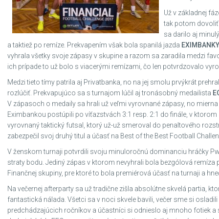
Už v základnej fáz
tak potom dovoliť
sa darilo aj minul
a taktiež po remíze. Prekvapením však bola spanilá jazda
EXIMBANKY
vyhrala všetky svoje zápasy v skupine a razom sa zaradila medzi favor
ich prípade to už bolo s viacerými remízami, čo len potvrdzovalo vyr
Medzi tieto tímy patrila aj Privatbanka, no na jej smolu prvýkrát prehr
rozlúčiť. Prekvapujúco sa s turnajom lúčil aj tronásobný medailista
E
V zápasoch o medaily sa hrali už veľmi vyrovnané zápasy, no mierna
Eximbankou postúpili po víťazstvách 3:1 resp. 2:1 do finále, v ktorom 
vyrovnaný taktický futsal, ktorý už-už smeroval do penaltového roz
zabezpečil svoj druhý titul a účasť na Best of the Best Football Challe
V ženskom turnaji potvrdili svoju minuloročnú dominanciu hráčky Pw
straty bodu. Jediný zápas v ktorom nevyhrali bola bezgólová remíza pr
Finančnej skupiny, pre ktoré to bola premiérová účasť na turnaji a hn
Na večernej afterparty sa už tradične zišla absolútne skvelá partia,
fantastická nálada. Všetci sa v noci skvele bavili, večer sme si oslad
predchádzajúcich ročníkov a účastníci si odnieslo aj mnoho fotiek a