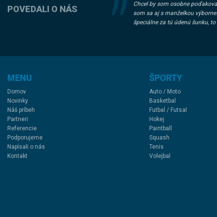
Chcel by som osobne poďakovať z
POVEDALI O NÁS
som sa aj s manželkou výborne.
špeciálne za tú údenú šunku, to 
MENU
ŠPORTY
Domov
Auto / Moto
Novinky
Basketbal
Náš príbeh
Futbal / Futsal
Partneri
Hokej
Referencie
Paintball
Podporujeme
Squash
Napísali o nás
Tenis
Kontakt
Volejbal