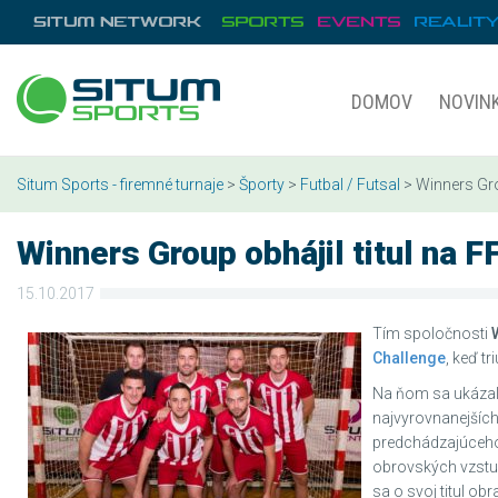
DOMOV
NOVIN
Situm Sports - firemné turnaje
>
Športy
>
Futbal / Futsal
> Winners Grou
Winners Group obhájil titul na F
15.10.2017
Tím spoločnosti
Challenge
, keď t
Na ňom sa ukázalo
najvyrovnanejších
predchádzajúceho 
obrovských vzstup
sa o svoj titul obr