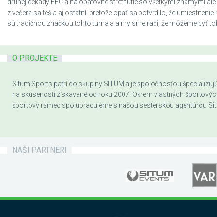
druhej dekády FFC a na opätovné stretnutie so všetkými známymi ale 
z večera sa tešia aj ostatní, pretože opäť sa potvrdilo, že umiestnenie ni
sú tradičnou značkou tohto turnaja a my sme radi, že môžeme byť t
O PROJEKTE
Situm Sports patrí do skupiny SITUM a je spoločnosťou špecializujúc
na skúsenosti získavané od roku 2007. Okrem vlastných športových a
športový rámec spolupracujeme s našou sesterskou agentúrou Sit
NAŠI PARTNERI