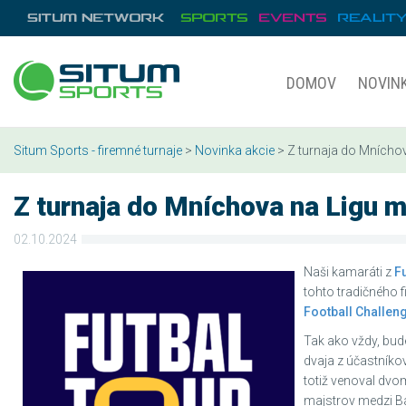
DOMOV
NOVIN
Situm Sports - firemné turnaje
>
Novinka akcie
> Z turnaja do Mnícho
Z turnaja do Mníchova na Ligu m
02.10.2024
Naši kamaráti z
F
tohto tradičného 
Football Challen
Tak ako vždy, bud
dvaja z účastníko
totiž venoval dvo
majstrov medzi B