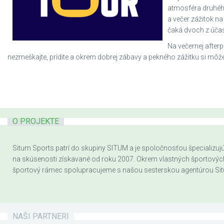
atmosféra druhéh
a večer zážitok na
čaká dvoch z účas
Na večernej afterp
nezmeškajte, prídite a okrem dobrej zábavy a pekného zážitku si môže
O PROJEKTE
Situm Sports patrí do skupiny SITUM a je spoločnosťou špecializujúc
na skúsenosti získavané od roku 2007. Okrem vlastných športových a
športový rámec spolupracujeme s našou sesterskou agentúrou Sit
NAŠI PARTNERI