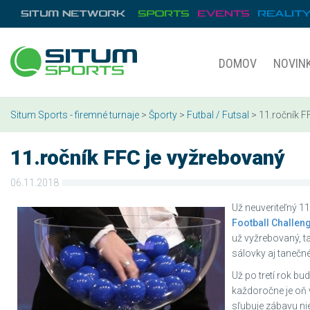
DOMOV
NOVIN
Situm Sports - firemné turnaje
>
Športy
>
Futbal / Futsal
> 11.ročník F
11.ročník FFC je vyžrebovaný
06.11.2018
Už neuveriteľný 1
Football Challen
už vyžrebovaný, ta
sálovky aj tanečn
Už po tretí rok bu
každoročne je oň 
sľubuje zábavu nie