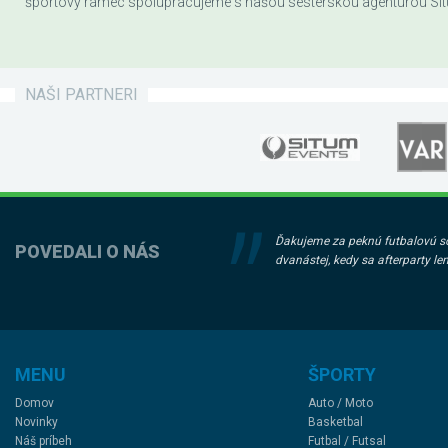
športový rámec spolupracujeme s našou sesterskou agentúrou Sit
NAŠI PARTNERI
Ďakujeme za peknú futbalovú sob
POVEDALI O NÁS
dvanástej, kedy sa afterparty le
MENU
ŠPORTY
Domov
Auto / Moto
Novinky
Basketbal
Náš príbeh
Futbal / Futsal