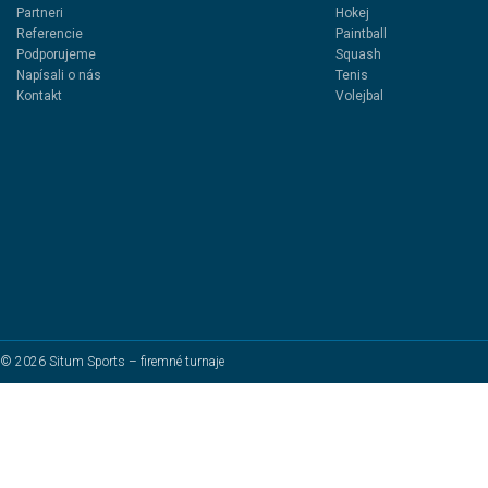
Partneri
Hokej
Referencie
Paintball
Podporujeme
Squash
Napísali o nás
Tenis
Kontakt
Volejbal
© 2026 Situm Sports – firemné turnaje