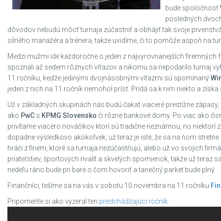
bude spoločnosť
posledných dvoch 
dôvodov nebudú môcť turnaja zúčastniť a obhájiť tak svoje prvenstvá
silného manažéra a trénera, takže uvidíme, či to pomôže aspoň na turn
Medzi mužmi ide každoročne o jeden z najvyrovnanejších firemných f
spoznali až sedem rôznych víťazov a nikomu sa nepodarilo turnaj vyhra
11.ročníku, keďže jedinými dvojnásobnými víťazmi sú spomínaný
Win
jeden z nich na 11.ročník nemohol prísť. Prídá sa k nim niekto a získ
Už v základných skupinách nás budú čakať viaceré prestížne zápasy, ve
ako
PwC
s
KPMG Slovensko
či rôzne bankové domy. Po viac ako ôs
privítame viacero nováčikov ktorí sú tradične neznámou, no niektorí z
dopadne výsledkovo akokoľvek, už teraz je isté, že sa na ňom stretne
hráči z firiem, ktoré sa turnaja nezúčastňujú, alebo už vo svojich fir
priateľstiev, športových rivalít a skvelých spomienok, takže už teraz 
nedeľu ráno bude pri bare o čom hovoriť a tanečný parket bude plný.
Finančníci, tešíme sa na vás v sobotu 10.novembra na 11.ročníku
Fin
Pripomeňte si ako vyzeral ten
predchádzajúci ročník
: