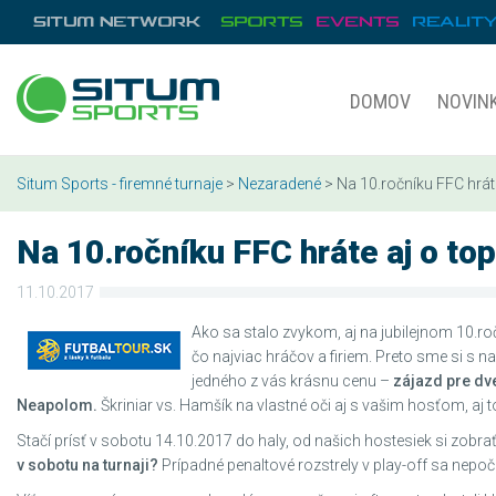
DOMOV
NOVIN
Situm Sports - firemné turnaje
>
Nezaradené
> Na 10.ročníku FFC hráte
Na 10.ročníku FFC hráte aj o top
11.10.2017
Ako sa stalo zvykom, aj na jubilejnom 10.r
čo najviac hráčov a firiem. Preto sme si s
jedného z vás krásnu cenu –
zájazd pre dv
Neapolom.
Škriniar vs. Hamšík na vlastné oči aj s vašim hosťom, aj to
Stačí prísť v sobotu 14.10.2017 do haly, od našich hostesiek si zobrať 
v sobotu na turnaji?
Prípadné penaltové rozstrely v play-off sa nepočí