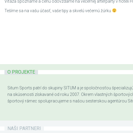
Víťaza spoznáme a cenu odovzdáme na večernej afterparty v hoteli Ho
Tešíme sa na vašu účasť, vaše tipy a skvelú večernú žúrku
O PROJEKTE
Situm Sports patrí do skupiny SITUM a je spoločnosťou špecializujúc
na skúsenosti získavané od roku 2007. Okrem vlastných športových a
športový rámec spolupracujeme s našou sesterskou agentúrou Sit
NAŠI PARTNERI