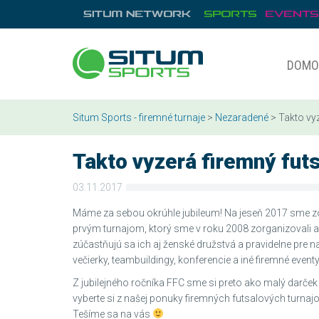
DOMO
Situm Sports - firemné turnaje
>
Nezaradené
> Takto vyz
Takto vyzerá firemný futs
03.11.2017
Máme za sebou okrúhle jubileum! Na jeseň 2017 sme zo
prvým turnajom, ktorý sme v roku 2008 zorganizovali a
zúčastňujú sa ich aj ženské družstvá a pravidelne pre 
večierky, teambuildingy, konferencie a iné firemné eventy
Z jubilejného ročníka FFC sme si preto ako malý darček pr
vyberte si z našej ponuky firemných futsalových turnajov
Tešíme sa na vás