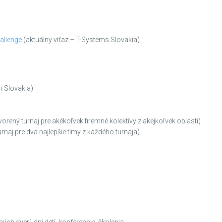
allenge
(aktuálny víťaz – T-Systems Slovakia)
 Slovakia)
orený turnaj pre akékoľvek firemné kolektívy z akejkoľvek oblasti)
urnaj pre dva najlepšie tímy z každého turnaja)