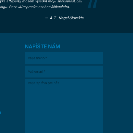
ka afteparty, môžem vyjadriť moju spokojnosť, cítil
ringu. Pochváľte prosím osobne šéfkuchára,
A.T., Nagel Slovakia
NAPÍŠTE NÁM