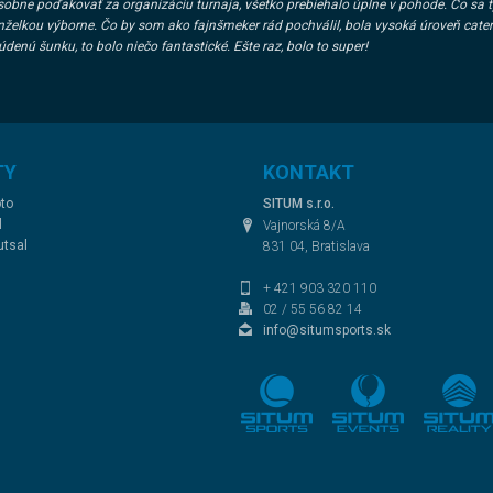
obne poďakovať za organizáciu turnaja, všetko prebiehalo úplne v pohode. Čo sa tý
želkou výborne. Čo by som ako fajnšmeker rád pochválil, bola vysoká úroveň cate
údenú šunku, to bolo niečo fantastické. Ešte raz, bolo to super!
TY
KONTAKT
to
SITUM s.r.o.
l
Vajnorská 8/A
utsal
831 04, Bratislava
+ 421 903 320 110
02 / 55 56 82 14
info@situmsports.sk