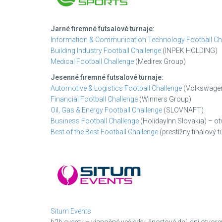
Jarné firemné futsalové turnaje:
Information & Communication Technology Football Ch
Building Industry Football Challenge
(INPEK HOLDING)
Medical Football Challenge
(Medirex Group)
Jesenné firemné futsalové turnaje:
Automotive & Logistics Football Challenge
(Volkswagen
Financial Football Challenge
(Winners Group)
Oil, Gas & Energy Football Challenge
(SLOVNAFT)
Business Football Challenge
(HolidayInn Slovakia) – otv
Best of the Best Football Challenge
(prestížny finálový t
Situm Events