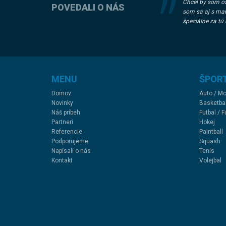
Chcel by som os
POVEDALI O NÁS
som sa aj s man
špeciálne za tú 
MENU
ŠPOR
Domov
Auto / Mo
Novinky
Basketba
Náš príbeh
Futbal / F
Partneri
Hokej
Referencie
Paintball
Podporujeme
Squash
Napísali o nás
Tenis
Kontakt
Volejbal