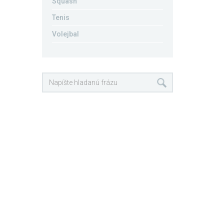
Squash
Tenis
Volejbal