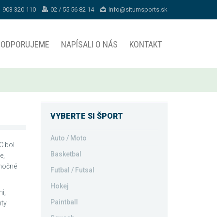
1 903 320 110
02 / 55 56 82 14
info@situmsports.sk
PODPORUJEME
NAPÍSALI O NÁS
KONTAKT
VYBERTE SI ŠPORT
Auto / Moto
C bol
Basketbal
e,
anočné
Futbal / Futsal
Hokej
i,
Paintball
ty.