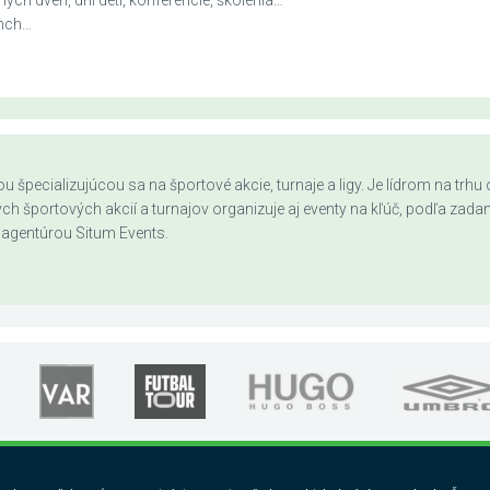
ých dverí, dni detí, konferencie, školenia…
unch…
 špecializujúcou sa na športové akcie, turnaje a ligy. Je lídrom na trh
h športových akcií a turnajov organizuje aj eventy na kľúč, podľa zada
agentúrou Situm Events.