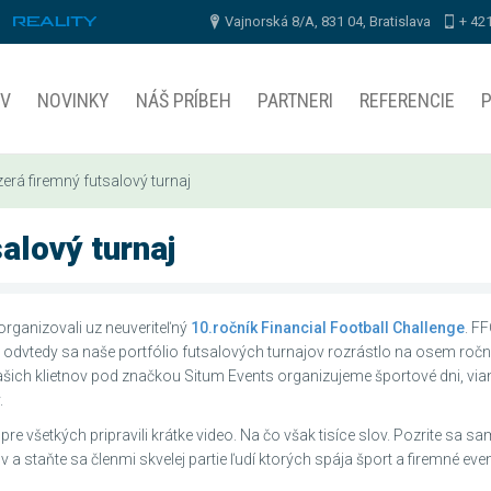
Vajnorská 8/A, 831 04, Bratislava
+ 42
V
NOVINKY
NÁŠ PRÍBEH
PARTNERI
REFERENCIE
erá firemný futsalový turnaj
alový turnaj
rganizovali uz neuveriteľný
10.ročník Financial Football Challenge
. FF
 odvtedy sa naše portfólio futsalových turnajov rozrástlo na osem ročn
našich klietnov pod značkou Situm Events organizujeme športové dni, vi
.
e všetkých pripravili krátke video. Na čo však tisíce slov. Pozrite sa sam
 a staňte sa členmi skvelej partie ľudí ktorých spája šport a firemné even