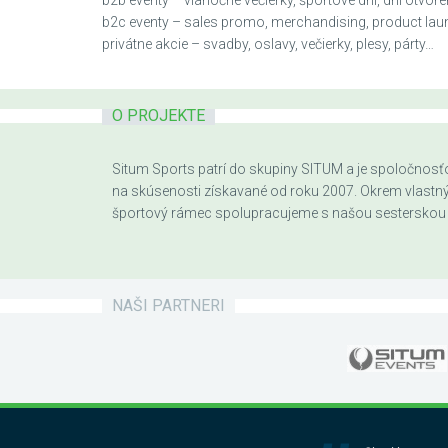
b2b eventy – vianočné večierky, športové dní, dni otvoren
b2c eventy – sales promo, merchandising, product la
privátne akcie – svadby, oslavy, večierky, plesy, párty…
O PROJEKTE
Situm Sports patrí do skupiny SITUM a je spoločnosťou
na skúsenosti získavané od roku 2007. Okrem vlastnýc
športový rámec spolupracujeme s našou sesterskou 
NAŠI PARTNERI